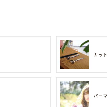
カッ
パー