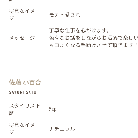
得意なイメー
モテ・愛され
ジ
丁寧な仕事を心がけます。
メッセージ
色々なお話をしながらお洒落で楽し
ッコよくなる手助けさせて頂きます
佐藤 小百合
SAYURI SATO
スタイリスト
5年
歴
得意なイメー
ナチュラル
ジ