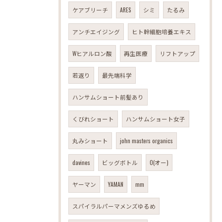
ケアブリーチ
ARES
シミ
たるみ
アンチエイジング
ヒト幹細胞培養エキス
Wヒアルロン酸
再生医療
リフトアップ
若返り
最先端科学
ハンサムショート前髪あり
くびれショート
ハンサムショート女子
丸みショート
john masters organics
davines
ビッグボトル
O(オー)
ヤーマン
YAMAN
mm
スパイラルパーマメンズゆるめ