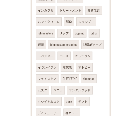
インカラミ
トリートメント
髪質改善
ハンドクリーム
SDGs
シャンプー
johnmasters
リップ
organic
citrus
保湿
johnmasters organics
LRG&YYソープ
ラベンダー
ローズ
ゼラニウム
イランイラン
敏感肌
アトピー
フェイスケア
CLAY ESTHE
shampoo
ムスク
バニラ
サンダルウッド
ホワイトムスク
track
ギフト
ディフューザー
裾カラー