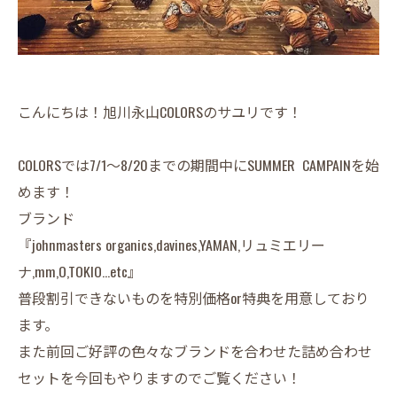
こんにちは！旭川永山COLORSのサユリです！
COLORSでは7/1～8/20までの期間中にSUMMER CAMPAINを始
めます！
ブランド
『johnmasters organics,davines,YAMAN,リュミエリー
ナ,mm,O,TOKIO...etc』
普段割引できないものを特別価格or特典を用意しており
ます。
また前回ご好評の色々なブランドを合わせた詰め合わせ
セットを今回もやりますのでご覧ください！