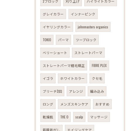
2ブロック
刈り上げ
ハイライトカラー
グレイカラー
インナーピンク
イヤリングカラー
johnmasters organics
TOKIO
パーマ
ツーブロック
ベリーショート
ストレートパーマ
ストレートパーマ縮毛矯正
FIBRE PLEX
イゴラ
ホワイトカラー
クセ毛
ブリーチ2回
アレンジ
編み込み
ロング
メンズスキンケア
おすすめ
乾燥肌
THE O
scalp
マッサージ
筋膜剥がし
エイジングケア