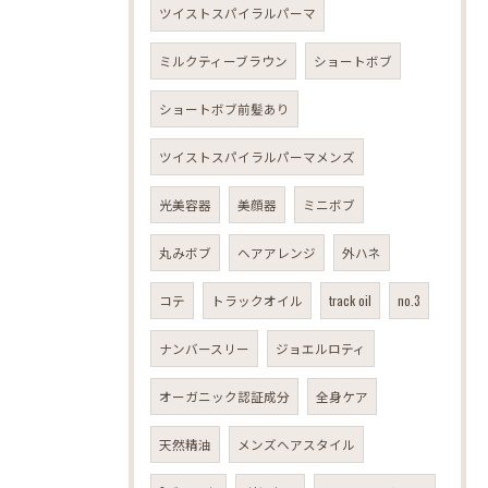
ツイストスパイラルパーマ
ミルクティーブラウン
ショートボブ
ショートボブ前髪あり
ツイストスパイラルパーマメンズ
光美容器
美顔器
ミニボブ
丸みボブ
ヘアアレンジ
外ハネ
コテ
トラックオイル
track oil
no.3
ナンバースリー
ジョエルロティ
オーガニック認証成分
全身ケア
天然精油
メンズヘアスタイル