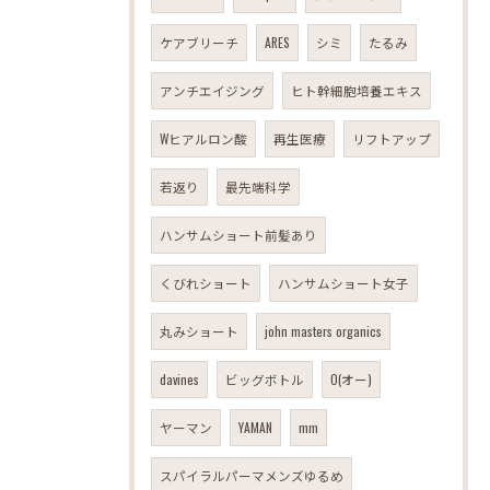
ケアブリーチ
ARES
シミ
たるみ
アンチエイジング
ヒト幹細胞培養エキス
Wヒアルロン酸
再生医療
リフトアップ
若返り
最先端科学
ハンサムショート前髪あり
くびれショート
ハンサムショート女子
丸みショート
john masters organics
davines
ビッグボトル
O(オー)
ヤーマン
YAMAN
mm
スパイラルパーマメンズゆるめ