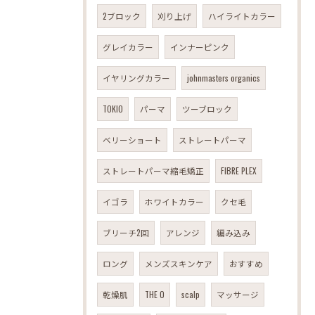
2ブロック
刈り上げ
ハイライトカラー
グレイカラー
インナーピンク
イヤリングカラー
johnmasters organics
TOKIO
パーマ
ツーブロック
ベリーショート
ストレートパーマ
ストレートパーマ縮毛矯正
FIBRE PLEX
イゴラ
ホワイトカラー
クセ毛
ブリーチ2回
アレンジ
編み込み
ロング
メンズスキンケア
おすすめ
乾燥肌
THE O
scalp
マッサージ