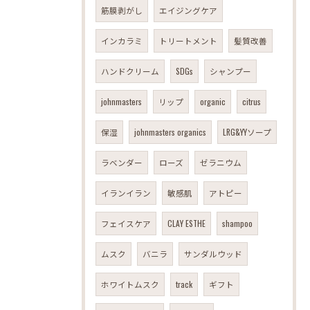
筋膜剥がし
エイジングケア
インカラミ
トリートメント
髪質改善
ハンドクリーム
SDGs
シャンプー
johnmasters
リップ
organic
citrus
保湿
johnmasters organics
LRG&YYソープ
ラベンダー
ローズ
ゼラニウム
イランイラン
敏感肌
アトピー
フェイスケア
CLAY ESTHE
shampoo
ムスク
バニラ
サンダルウッド
ホワイトムスク
track
ギフト