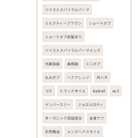
ツイストスパイラルパーマ
ミルクティーブラウン
ショートボブ
ショートボブ前髪あり
ツイストスパイラルパーマメンズ
光美容器
美顔器
ミニボブ
丸みボブ
ヘアアレンジ
外ハネ
コテ
トラックオイル
track oil
no.3
ナンバースリー
ジョエルロティ
オーガニック認証成分
全身ケア
天然精油
メンズヘアスタイル