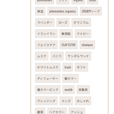
保湿
johnmasters organics
LRG&YYソープ
ラベンダー
ローズ
ゼラニウム
イランイラン
敏感肌
アトピー
フェイスケア
CLAY ESTHE
shampoo
ムスク
バニラ
サンダルウッド
ホワイトムスク
track
ギフト
ディフューザー
裾カラー
裾カラーピンク
marbb
炭酸泉
クレンジング
メンズ
おしゃれ
雑貨
ヘアカラー
アッシュ