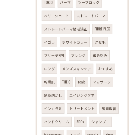
TOKIO
パーマ
ツーブロック
ベリーショート
ストレートパーマ
ストレートパーマ縮毛矯正
FIBRE PLEX
イゴラ
ホワイトカラー
クセ毛
ブリーチ2回
アレンジ
編み込み
ロング
メンズスキンケア
おすすめ
乾燥肌
THE O
scalp
マッサージ
筋膜剥がし
エイジングケア
インカラミ
トリートメント
髪質改善
ハンドクリーム
SDGs
シャンプー
johnmasters
リップ
organic
citrus