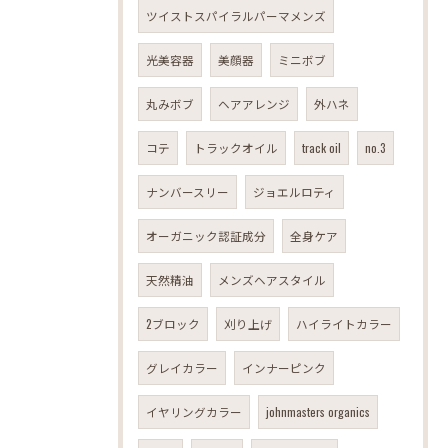
ツイストスパイラルパーマメンズ
光美容器
美顔器
ミニボブ
丸みボブ
ヘアアレンジ
外ハネ
コテ
トラックオイル
track oil
no.3
ナンバースリー
ジョエルロティ
オーガニック認証成分
全身ケア
天然精油
メンズヘアスタイル
2ブロック
刈り上げ
ハイライトカラー
グレイカラー
インナーピンク
イヤリングカラー
johnmasters organics