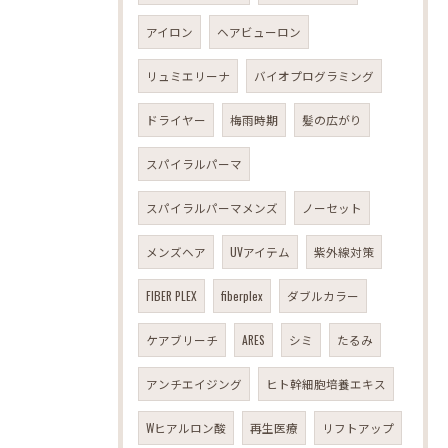
アイロン
ヘアビューロン
リュミエリーナ
バイオプログラミング
ドライヤー
梅雨時期
髪の広がり
スパイラルパーマ
スパイラルパーマメンズ
ノーセット
メンズヘア
UVアイテム
紫外線対策
FIBER PLEX
fiberplex
ダブルカラー
ケアブリーチ
ARES
シミ
たるみ
アンチエイジング
ヒト幹細胞培養エキス
Wヒアルロン酸
再生医療
リフトアップ