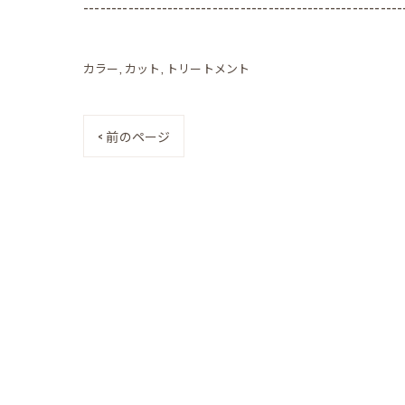
---------------------------------------------------------
カラー
カット
トリートメント
< 前のページ