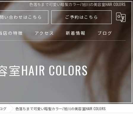
色落ちまで可愛い暗髪カラー/旭川の美容室HAIR COLORS
問い合わせはこちら
ご予約はこちら
当店の特徴
アクセス
新着情報
ブログ
パーマ
IR COLORS
カラー
カット
トリートメント
ログ
色落ちまで可愛い暗髪カラー/旭川の美容室HAIR COLORS
メンズ